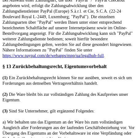
Bei Auswahl einer Zahlungsart, die über "PayPal" / "PayPal Checkout"
angeboten wird, erfolgt die Zahlungsabwicklung über den
Zahlungsdienstleister PayPal (Europe) S.à.r.l. et Cie, S.C.A. (22-24
Boulevard Royal L-2449, Luxemburg; "PayPal"). Die einzelnen
Zahlungsarten über "PayPal" werden Ihnen unter einer entsprechend
bezeichneten Schaltfläche auf unserer Internetpräsenz sowie im Online-
Bestellvorgang angezeigt. Für die Zahlungsabwicklung kann sich "PayPal"
weiterer Zahlungsdienste bedienen; soweit hierfür besondere
Zahlungsbedingungen gelten, werden Sie auf diese gesondert hingewiesen.
Nähere Informationen zu "PayPal" finden Sie unter
https://www.paypal.com/de/webapps/mpp/ua/legalhub-full
.
§ 13 Zurückbehaltungsrecht
, Eigentumsvorbehalt
(1)
Ein Zurückbehaltungsrecht können Sie nur ausüben, soweit es sich um
Forderungen aus demselben Vertragsverhältnis handelt.
(2)
Die Ware bleibt bis zur vollständigen Zahlung des Kaufpreises unser
Eigentum.
(3)
Sind Sie Unternehmer, gilt ergänzend Folgendes:
a) Wir behalten uns das Eigentum an der Ware bis zum vollständigen
Ausgleich aller Forderungen aus der laufenden Geschäftsbeziehung vor. Vor
Übergang des Eigentums an der Vorbehaltsware ist eine Verpfändung oder