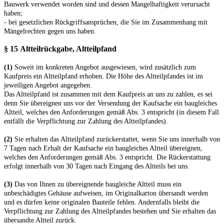
Bauwerk verwendet worden sind und dessen Mangelhaftigkeit verursacht
haben;
- bei gesetzlichen Rückgriffsansprüchen, die Sie im Zusammenhang mit
Mängelrechten gegen uns haben.
§ 15
Altteilrückgabe, Altteilpfand
(1)
Soweit im konkreten Angebot ausgewiesen, wird zusätzlich zum
Kaufpreis ein Altteilpfand erhoben. Die Höhe des Altteilpfandes ist im
jeweiligen Angebot angegeben.
Das Altteilpfand ist zusammen mit dem Kaufpreis an uns zu zahlen, es sei
denn Sie übereignen uns vor der Versendung der Kaufsache ein baugleiches
Altteil, welches den Anforderungen gemäß Abs. 3 entspricht (in diesem Fall
entfällt die Verpflichtung zur Zahlung des Altteilpfandes).
(2)
Sie erhalten das Altteilpfand zurückerstattet, wenn Sie uns innerhalb von
7 Tagen nach Erhalt der Kaufsache ein baugleiches Altteil übereignen,
welches den Anforderungen gemäß Abs. 3 entspricht. Die Rückerstattung
erfolgt innerhalb von 30 Tagen nach Eingang des Altteils bei uns.
(3)
Das von Ihnen zu übereignende baugleiche Altteil muss ein
unbeschädigtes Gehäuse aufweisen, im Originalkarton übersandt werden
und es dürfen keine originalen Bauteile fehlen. Andernfalls bleibt die
Verpflichtung zur Zahlung des Altteilpfandes bestehen und Sie erhalten das
übersandte Altteil zurück.