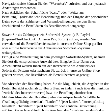
Navigationsleiste können Sie den "Warenkorb" aufrufen und dort jederzeit
Änderungen vornehmen.
Nach Anklicken der Schaltfläche "Kasse" oder "Weiter zur
Bestellung"
(oder ähnliche Bezeichnung)
und der Eingabe der persönlichen
Daten sowie der Zahlungs- und Versandbedingungen werden Ihnen
abschließend die Bestelldaten als Bestellübersicht angezeigt.
Soweit Sie als Zahlungsart ein Sofortzahl-System (z.B. PayPal
(Express/Plus/Checkout), Amazon Pay, Sofort) nutzen, werden Sie
entweder auf die Bestellübersichtsseite in unserem Online-Shop geführt
oder auf die Internetseite des Anbieters des Sofortzahl-Systems
weitergeleitet.
Erfolgt eine Weiterleitung zu dem jeweiligen Sofortzahl-System, nehmen
Sie dort die entsprechende Auswahl bzw. Eingabe Ihrer Daten vor.
Abschließend werden Ihnen auf der Internetseite des Anbieters des
Sofortzahl-Systems oder nachdem Sie zurück in unseren Online-Shop
geleitet wurden, die Bestelldaten als Bestellübersicht angezeigt.
Vor Absenden der Bestellung haben Sie die Möglichkeit, die Angaben in der
Bestellübersicht nochmals zu überprüfen, zu ändern (auch über die Funktion
"zurück" des Internetbrowsers) bzw. die Bestellung abzubrechen.
Mit dem Absenden der Bestellung über die entsprechende Schaltfläche
("zahlungspflichtig bestellen", "kaufen" / "jetzt kaufen", "kostenpflichtig
bestellen", "bezahlen" / "jetzt bezahlen" oder ähnliche Bezeichnung)
erklären Sie rechtsverbindlich die Annahme des Angebotes, wodurch der